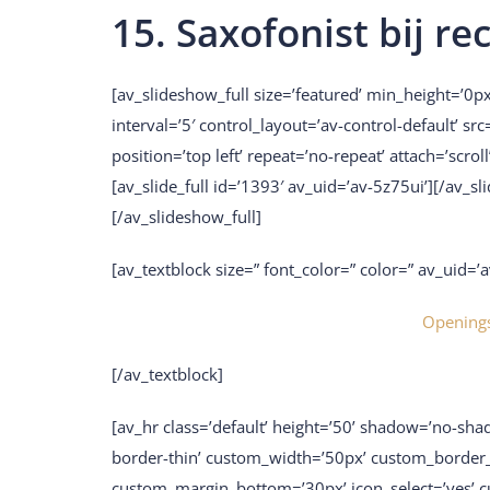
15. Saxofonist bij re
[av_slideshow_full size=’featured’ min_height=’0px’
interval=’5′ control_layout=’av-control-default’ s
position=’top left’ repeat=’no-repeat’ attach=’scrol
[av_slide_full id=’1393′ av_uid=’av-5z75ui’][/av_sli
[/av_slideshow_full]
[av_textblock size=” font_color=” color=” av_uid=’a
Opening
[/av_textblock]
[av_hr class=’default’ height=’50’ shadow=’no-sha
border-thin’ custom_width=’50px’ custom_border
custom_margin_bottom=’30px’ icon_select=’yes’ c