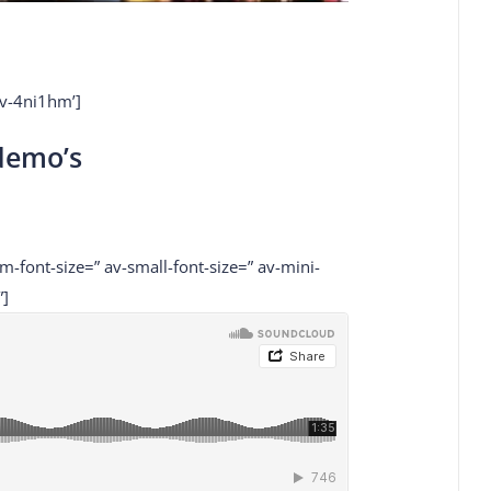
av-4ni1hm’]
demo’s
m-font-size=” av-small-font-size=” av-mini-
”]