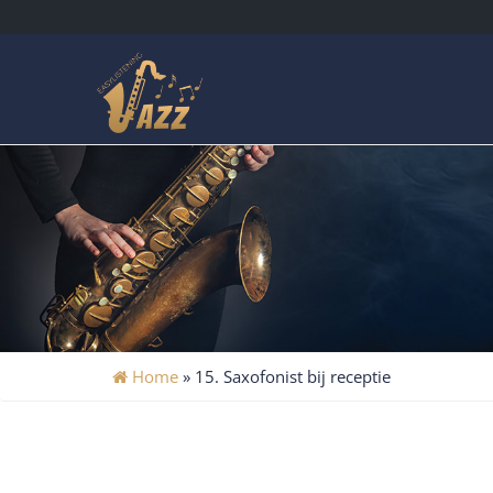
Home
»
15. Saxofonist bij receptie