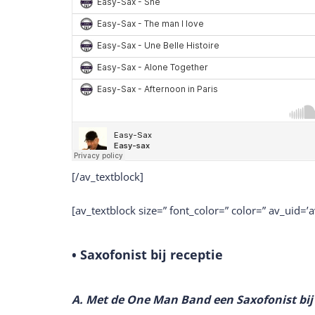
[/av_textblock]
[av_textblock size=” font_color=” color=” av_uid=’a
• Saxofonist bij receptie
A. Met de One Man Band een Saxofonist bij