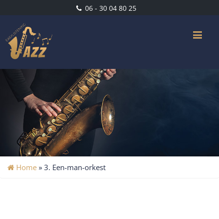
06 - 30 04 80 25
Me
Home
»
3. Een-man-orkest