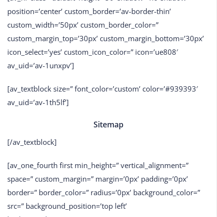
position=’center’ custom_border=’av-border-thin’
custom_width=’50px’ custom_border_color=”
custom_margin_top=’30px’ custom_margin_bottom=’30px’
icon_select=’yes’ custom_icon_color=” icon=’ue808′
av_uid=’av-1unxpv’]
[av_textblock size=” font_color=’custom’ color=’#939393′
av_uid=’av-1th5lf’]
Sitemap
[/av_textblock]
[av_one_fourth first min_height=” vertical_alignment=”
space=” custom_margin=” margin=’0px’ padding=’0px’
border=” border_color=” radius=’0px’ background_color=”
src=” background_position=’top left’