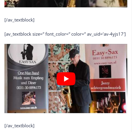
[/av_textblock]
[av_textblock size=” font_color=” color=” av_uid=’av-4yjs17′]
[/av_textblock]