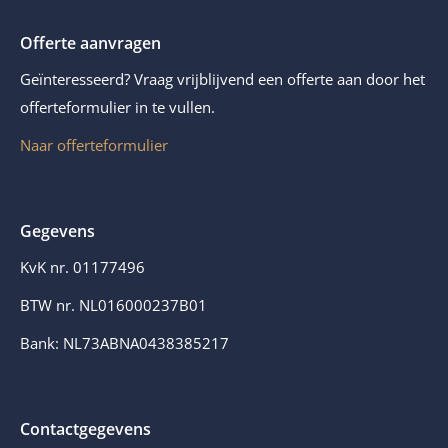
Offerte aanvragen
Geïnteresseerd? Vraag vrijblijvend een offerte aan door het
offerteformulier in te vullen.
Naar offerteformulier
Gegevens
KvK nr. 01177496
BTW nr. NL016000237B01
Bank: NL73ABNA0438385217
Contactgegevens