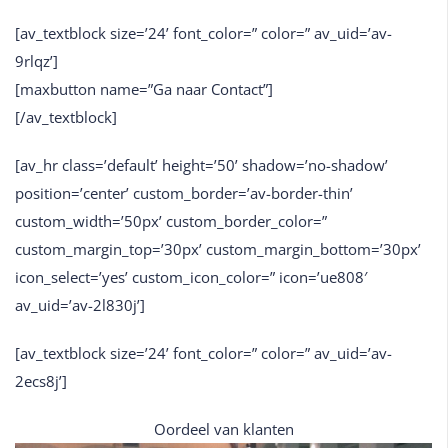
[av_textblock size=’24’ font_color=” color=” av_uid=’av-
9rlqz’]
[maxbutton name=”Ga naar Contact”]
[/av_textblock]
[av_hr class=’default’ height=’50’ shadow=’no-shadow’
position=’center’ custom_border=’av-border-thin’
custom_width=’50px’ custom_border_color=”
custom_margin_top=’30px’ custom_margin_bottom=’30px’
icon_select=’yes’ custom_icon_color=” icon=’ue808′
av_uid=’av-2l830j’]
[av_textblock size=’24’ font_color=” color=” av_uid=’av-
2ecs8j’]
Oordeel van klanten