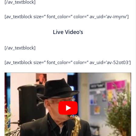
[/av_textblock]
[av_textblock size=” font_color=” color=” av_uid=’av-imynv’]
Live Video’s
[/av_textblock]
[av_textblock size=” font_color=” color=” av_uid=’av-52ot03′]