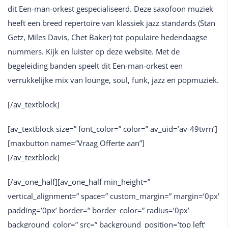
dit Een-man-orkest gespecialiseerd. Deze saxofoon muziek
heeft een breed repertoire van klassiek jazz standards (Stan
Getz, Miles Davis, Chet Baker) tot populaire hedendaagse
nummers. Kijk en luister op deze website. Met de
begeleiding banden speelt dit Een-man-orkest een
verrukkelijke mix van lounge, soul, funk, jazz en popmuziek.
[/av_textblock]
[av_textblock size=” font_color=” color=” av_uid=’av-49tvrn’]
[maxbutton name=”Vraag Offerte aan”]
[/av_textblock]
[/av_one_half][av_one_half min_height=”
vertical_alignment=” space=” custom_margin=” margin=’0px’
padding=’0px’ border=” border_color=” radius=’0px’
background_color=” src=” background_position=’top left’