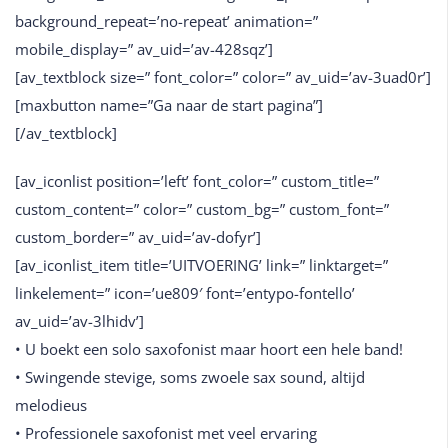
background_repeat=’no-repeat’ animation=”
mobile_display=” av_uid=’av-428sqz’]
[av_textblock size=” font_color=” color=” av_uid=’av-3uad0r’]
[maxbutton name=”Ga naar de start pagina”]
[/av_textblock]
[av_iconlist position=’left’ font_color=” custom_title=”
custom_content=” color=” custom_bg=” custom_font=”
custom_border=” av_uid=’av-dofyr’]
[av_iconlist_item title=’UITVOERING’ link=” linktarget=”
linkelement=” icon=’ue809′ font=’entypo-fontello’
av_uid=’av-3lhidv’]
• U boekt een solo saxofonist maar hoort een hele band!
• Swingende stevige, soms zwoele sax sound, altijd
melodieus
• Professionele saxofonist met veel ervaring