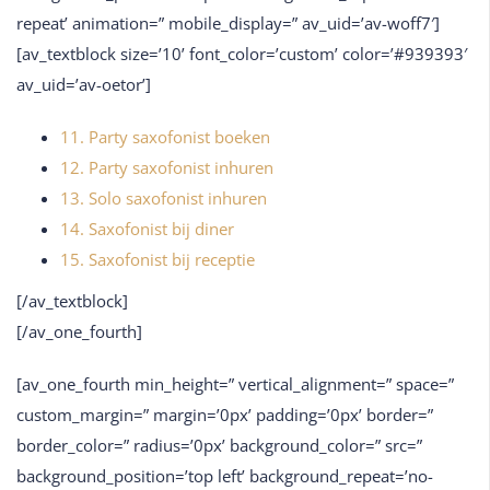
repeat’ animation=” mobile_display=” av_uid=’av-woff7′]
[av_textblock size=’10’ font_color=’custom’ color=’#939393′
av_uid=’av-oetor’]
11. Party saxofonist boeken
12. Party saxofonist inhuren
13. Solo saxofonist inhuren
14. Saxofonist bij diner
15. Saxofonist bij receptie
[/av_textblock]
[/av_one_fourth]
[av_one_fourth min_height=” vertical_alignment=” space=”
custom_margin=” margin=’0px’ padding=’0px’ border=”
border_color=” radius=’0px’ background_color=” src=”
background_position=’top left’ background_repeat=’no-