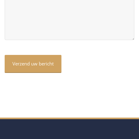
CAPTCHA