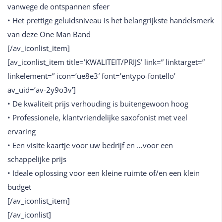
vanwege de ontspannen sfeer
• Het prettige geluidsniveau is het belangrijkste handelsmerk
van deze One Man Band
[/av_iconlist_item]
[av_iconlist_item title=’KWALITEIT/PRIJS’ link=” linktarget=”
linkelement=” icon=’ue8e3′ font=’entypo-fontello’
av_uid=’av-2y9o3v’]
• De kwaliteit prijs verhouding is buitengewoon hoog
• Professionele, klantvriendelijke saxofonist met veel
ervaring
• Een visite kaartje voor uw bedrijf en …voor een
schappelijke prijs
• Ideale oplossing voor een kleine ruimte of/en een klein
budget
[/av_iconlist_item]
[/av_iconlist]