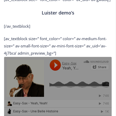
Luister demo’s
[/av_textblock]
[av_textblock size=” font_color=” color=” av-medium-font-
size=” av-small-font-size=” av-mini-font-size=” av_uid=’av-
4j7bca’ admin_preview_bg=”]