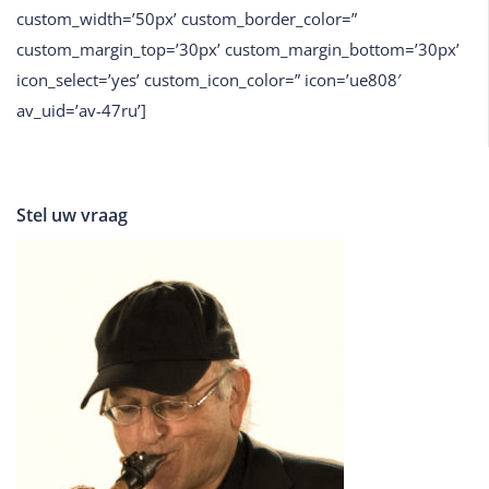
custom_width=’50px’ custom_border_color=”
custom_margin_top=’30px’ custom_margin_bottom=’30px’
icon_select=’yes’ custom_icon_color=” icon=’ue808′
av_uid=’av-47ru’]
Stel uw vraag