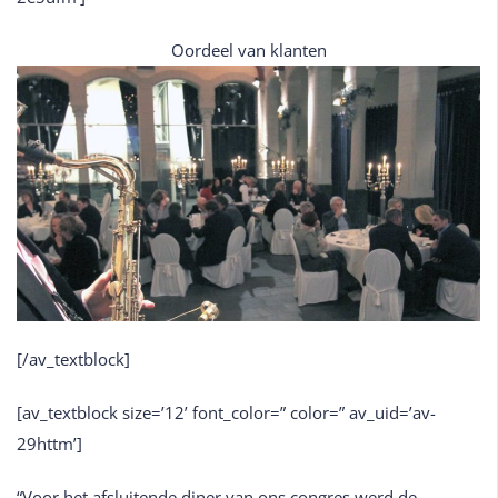
Oordeel van klanten
[/av_textblock]
[av_textblock size=’12’ font_color=” color=” av_uid=’av-
29httm’]
“Voor het afsluitende diner van ons congres werd de