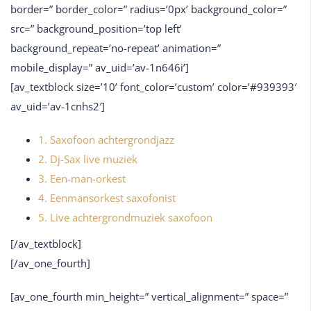
border=” border_color=” radius=’0px’ background_color=”
src=” background_position=’top left’
background_repeat=’no-repeat’ animation=”
mobile_display=” av_uid=’av-1n646i’]
[av_textblock size=’10’ font_color=’custom’ color=’#939393′
av_uid=’av-1cnhs2′]
1. Saxofoon achtergrondjazz
2. Dj-Sax live muziek
3. Een-man-orkest
4. Eenmansorkest saxofonist
5. Live achtergrondmuziek saxofoon
[/av_textblock]
[/av_one_fourth]
[av_one_fourth min_height=” vertical_alignment=” space=”