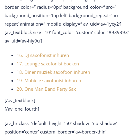
border_color=” radius=’0px’ background_color=” src=”
background_position=’top left’ background_repeat=’no-
repeat’ animation=” mobile_display=” av_uid=’av-1ycy2′]
[av_textblock size=’10’ font_color=’custom’ color=’#939393′
av_uid=’av-hiy9u’]
16. DJ saxofonist inhuren
17. Lounge saxofonist boeken
18. Diner muziek saxofoon inhuren
19. Mobiele saxofonist inhuren
20. One Man Band Party Sax
[/av_textblock]
[/av_one_fourth]
[av_hr class=’default’ height=’50’ shadow=’no-shadow’
position=’center’ custom_border=’av-border-thin’