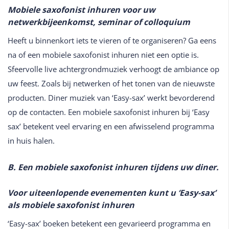
Mobiele saxofonist inhuren voor uw
netwerkbijeenkomst, seminar of colloquium
Heeft u binnenkort iets te vieren of te organiseren? Ga eens
na of een mobiele saxofonist inhuren niet een optie is.
Sfeervolle live achtergrondmuziek verhoogt de ambiance op
uw feest. Zoals bij netwerken of het tonen van de nieuwste
producten. Diner muziek van ‘Easy-sax’ werkt bevorderend
op de contacten. Een mobiele saxofonist inhuren bij ‘Easy
sax’ betekent veel ervaring en een afwisselend programma
in huis halen.
B. Een mobiele saxofonist inhuren tijdens uw diner.
Voor uiteenlopende evenementen kunt u ‘Easy-sax’
als mobiele saxofonist inhuren
‘Easy-sax’ boeken betekent een gevarieerd programma en