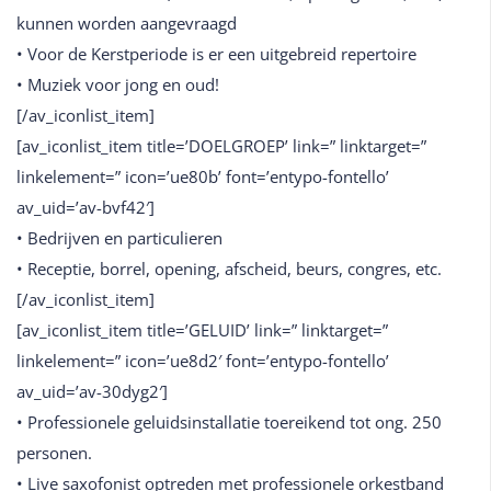
kunnen worden aangevraagd
• Voor de Kerstperiode is er een uitgebreid repertoire
• Muziek voor jong en oud!
[/av_iconlist_item]
[av_iconlist_item title=’DOELGROEP’ link=” linktarget=”
linkelement=” icon=’ue80b’ font=’entypo-fontello’
av_uid=’av-bvf42′]
• Bedrijven en particulieren
• Receptie, borrel, opening, afscheid, beurs, congres, etc.
[/av_iconlist_item]
[av_iconlist_item title=’GELUID’ link=” linktarget=”
linkelement=” icon=’ue8d2′ font=’entypo-fontello’
av_uid=’av-30dyg2′]
• Professionele geluidsinstallatie toereikend tot ong. 250
personen.
• Live saxofonist optreden met professionele orkestband