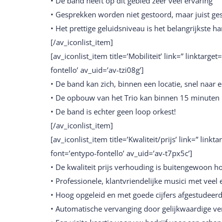
• De band heeft op dit gebied zeer veel ervaring
• Gesprekken worden niet gestoord, maar juist g
• Het prettige geluidsniveau is het belangrijkste h
[/av_iconlist_item]
[av_iconlist_item title=’Mobiliteit’ link=” linktarg
fontello’ av_uid=’av-tzi08g’]
• De band kan zich, binnen een locatie, snel naar 
• De opbouw van het Trio kan binnen 15 minuten 
• De band is echter geen loop orkest!
[/av_iconlist_item]
[av_iconlist_item title=’Kwaliteit/prijs’ link=” link
font=’entypo-fontello’ av_uid=’av-t7px5c’]
• De kwaliteit prijs verhouding is buitengewoon h
• Professionele, klantvriendelijke musici met veel 
• Hoog opgeleid en met goede cijfers afgestudeer
• Automatische vervanging door gelijkwaardige verv