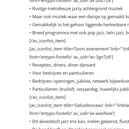
font=’entypo-fontello’ av_uid=’av-zou728′]
• Rustige melodieuze jazzy achtergrond muziek
• Maar ook muziek waar een dansje op gemaakt 
• Gemakkelijk in het gehoor liggende herkenbare
• Breed programma met ook pop jazz, latin jazz, 
[/av_iconlist_item]
[av_iconlist_item title=’Soort evenement’ link=” li
font=’entypo-fontello’ av_uid=’av-3gn7y8′]
• Recepties, diners, diner dansant
• Voor bedrijven en particulieren
• Bedrijven: openingen, jubilea, netwerk bijeenko
• Particulieren: bruiloft, verjaardag, huwelijks jubi
[/av_iconlist_item]
[av_iconlist_item title=’Geluidsniveau’ link=” link
font=’entypo-fontello’ av_uid=’av-wwifww’]
• Dit akoestisch jazz trio kan, indien gewenst, flui