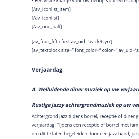
• Een visite kaartje voor uw bedrijf voor een schapp
[/av_iconlist_item]
[/av_iconlist]
[/av_one_half]
[av_four_fifth first av_uid=’av-rk9cyo’]
[av_textblock size=” font_color=” color=” av_uid=’
Verjaardag
A. Welluidende diner muziek op uw verjaar
Rustige jazzy achtergrondmuziek op uw ve
Achtergrond jazz tijdens borrel, receptie of diner
verjaardag. Tijdens een receptie of borrel met famil
om dit te laten begeleiden door een jazz band, jazz