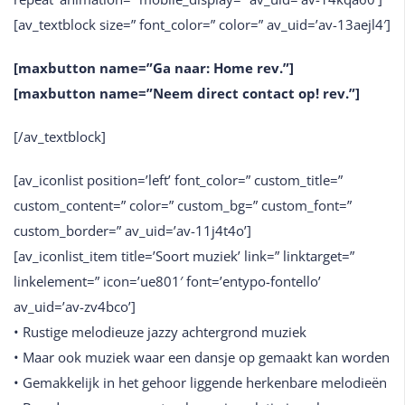
[av_textblock size=” font_color=” color=” av_uid=’av-13aejl4′]
[maxbutton name=”Ga naar: Home rev.”]
[maxbutton name=”Neem direct contact op! rev.”]
[/av_textblock]
[av_iconlist position=’left’ font_color=” custom_title=”
custom_content=” color=” custom_bg=” custom_font=”
custom_border=” av_uid=’av-11j4t4o’]
[av_iconlist_item title=’Soort muziek’ link=” linktarget=”
linkelement=” icon=’ue801′ font=’entypo-fontello’
av_uid=’av-zv4bco’]
• Rustige melodieuze jazzy achtergrond muziek
• Maar ook muziek waar een dansje op gemaakt kan worden
• Gemakkelijk in het gehoor liggende herkenbare melodieën