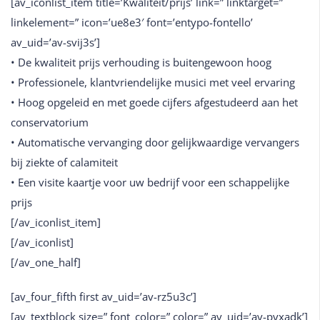
[av_iconlist_item title=’Kwaliteit/prijs’ link=” linktarget=”
linkelement=” icon=’ue8e3′ font=’entypo-fontello’
av_uid=’av-svij3s’]
• De kwaliteit prijs verhouding is buitengewoon hoog
• Professionele, klantvriendelijke musici met veel ervaring
• Hoog opgeleid en met goede cijfers afgestudeerd aan het
conservatorium
• Automatische vervanging door gelijkwaardige vervangers
bij ziekte of calamiteit
• Een visite kaartje voor uw bedrijf voor een schappelijke
prijs
[/av_iconlist_item]
[/av_iconlist]
[/av_one_half]
[av_four_fifth first av_uid=’av-rz5u3c’]
[av_textblock size=” font_color=” color=” av_uid=’av-pvxadk’]