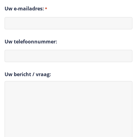
Uw e-mailadres:
*
Uw telefoonnummer:
Uw bericht / vraag: