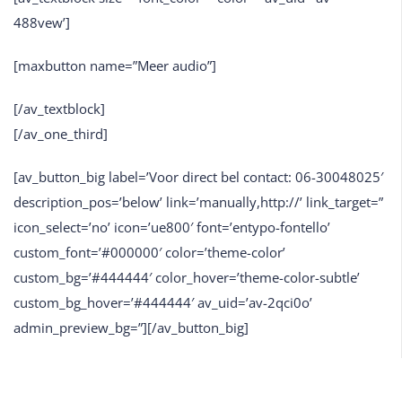
488vew’]
[maxbutton name=”Meer audio”]
[/av_textblock]
[/av_one_third]
[av_button_big label=’Voor direct bel contact: 06-30048025′
description_pos=’below’ link=’manually,http://’ link_target=”
icon_select=’no’ icon=’ue800′ font=’entypo-fontello’
custom_font=’#000000′ color=’theme-color’
custom_bg=’#444444′ color_hover=’theme-color-subtle’
custom_bg_hover=’#444444′ av_uid=’av-2qci0o’
admin_preview_bg=”][/av_button_big]