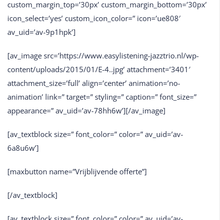
custom_margin_top=’30px’ custom_margin_bottom=’30px’
icon_select=’yes’ custom_icon_color=” icon=’ue808′
av_uid=’av-9p1hpk’]
[av_image src=’https://www.easylistening-jazztrio.nl/wp-
content/uploads/2015/01/E-4..jpg’ attachment=’3401′
attachment_size=’full’ align=’center’ animation=’no-
animation’ link=” target=” styling=” caption=” font_size=”
appearance=” av_uid=’av-78hh6w’][/av_image]
[av_textblock size=” font_color=” color=” av_uid=’av-
6a8u6w’]
[maxbutton name=”Vrijblijvende offerte”]
[/av_textblock]
[av_textblock size=” font_color=” color=” av_uid=’av-