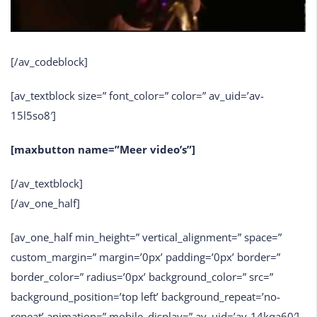
[/av_codeblock]
[av_textblock size=” font_color=” color=” av_uid=’av-
15l5so8′]
[maxbutton name=”Meer video’s”]
[/av_textblock]
[/av_one_half]
[av_one_half min_height=” vertical_alignment=” space=”
custom_margin=” margin=’0px’ padding=’0px’ border=”
border_color=” radius=’0px’ background_color=” src=”
background_position=’top left’ background_repeat=’no-
repeat’ animation=” mobile_display=” av_uid=’av-14kqa60′]