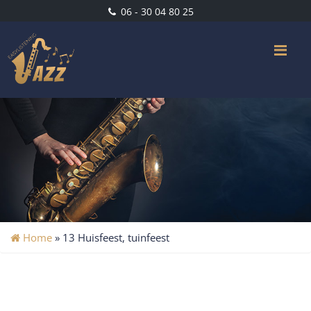
06 - 30 04 80 25
Me
Home
»
13 Huisfeest, tuinfeest