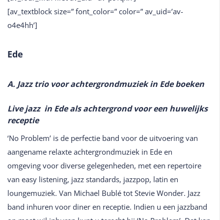
[av_textblock size=” font_color=” color=” av_uid=’av-
o4e4hh’]
Ede
A. Jazz trio voor achtergrondmuziek in Ede boeken
Live jazz in Ede als achtergrond voor een huwelijks
receptie
‘No Problem’ is de perfectie band voor de uitvoering van
aangename relaxte achtergrondmuziek in Ede en
omgeving voor diverse gelegenheden, met een repertoire
van easy listening, jazz standards, jazzpop, latin en
loungemuziek. Van Michael Bublé tot Stevie Wonder. Jazz
band inhuren voor diner en receptie. Indien u een jazzband