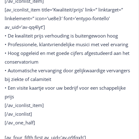
[/av_iconlist_item]
[av_iconlist_item title=’Kwaliteit/prijs’ link=” linktarget=”
linkelement=” icon=’ue8e3′ font=’entypo-fontello’
av_uid=’av-qq4lyt’]
• De kwaliteit prijs verhouding is buitengewoon hoog
• Professionele, klantvriendelijke musici met veel ervaring
• Hoog opgeleid en met goede cijfers afgestudeerd aan het
conservatorium
• Automatische vervanging door gelijkwaardige vervangers
bij ziekte of calamiteit
• Een visite kaartje voor uw bedrijf voor een schappelijke
prijs
[/av_iconlist_item]
[/av_iconlist]
[/av_one_half]
[av_four_fifth first av_uid=’av-p9fqxh’]