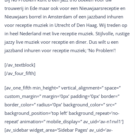
trouwerij in Ede maar ook voor een Nieuwjaarsreceptie en
Nieuwjaars borrel in Amsterdam of een jazzband inhuren
voor receptie muziek in Utrecht of Den Haag. Wij treden op
in heel Nederland met live receptie muziek. Stijlvolle, rustige
jazzy live muziek voor receptie en diner. Dus wilt u een
jazzband inhuren voor receptie muziek; ‘No Problem’!
[/av_textblock]
[/av_four_fifth]
[av_one_fifth min_height=” vertical_alignment=” space=”
custom_margin=” margin=’0px’ padding=’0px’ border=”
border_color=” radius=’0px’ background_color=” src=”
background_position=’top left’ background_repeat=’no-
repeat’ animation=” mobile_display=” av_uid=’av-n1nvl1′]
[av_sidebar widget_area=’Sidebar Pages’ av_uid=’av-