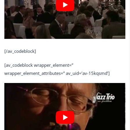
[/av_codeblock]
[av_codeblock wrapper_element=”
wrapper_element_attributes=” av_uid=’av-15kqsmd’]