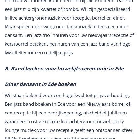
op maat wil inhuren kunt u terecht bij ‘No Problem’. Dat kan
een jazz trio zijn kwartet of combo. Wij zijn gespecialiseerd
in live achtergrondmuziek voor receptie, borrel en diner.
Maar spelen ook swingende dansmuziek tijdens een diner
dansant. Een jazz trio inhuren voor uw nieuwjaarsreceptie of
kerstborrel betekent het huren van een jazz band van hoge
kwaliteit voor een redelijke prijs.
B. Band boeken voor huwelijksceremonie in Ede
Diner dansant in Ede boeken
Wij staan bekend voor een hoge kwaliteit prijs verhouding.
Een jazz band boeken in Ede voor een Nieuwjaars borrel of
een receptie bij een bedrijfsopening, afscheid of jubileum
garandeert rustige relaxte live achtergrondmuziek. Jazzy
lounge muziek voor uw receptie geeft een ontspannen sfeer.
Bij No Problem kunt u een jazz trio boeken voor uw