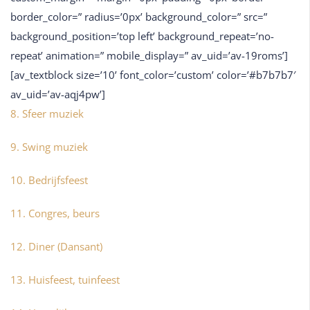
border_color=” radius=’0px’ background_color=” src=”
background_position=’top left’ background_repeat=’no-
repeat’ animation=” mobile_display=” av_uid=’av-19roms’]
[av_textblock size=’10’ font_color=’custom’ color=’#b7b7b7′
av_uid=’av-aqj4pw’]
8. Sfeer muziek
9. Swing muziek
10. Bedrijfsfeest
11. Congres, beurs
12. Diner (Dansant)
13. Huisfeest, tuinfeest