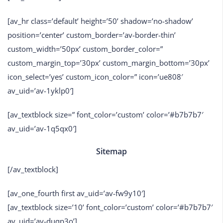
[av_hr class=’default’ height=’50’ shadow=’no-shadow’
position=’center’ custom_border=’av-border-thin’
custom_width=’50px’ custom_border_color=”
custom_margin_top=’30px’ custom_margin_bottom=’30px’
icon_select=’yes’ custom_icon_color=” icon=’ue808′
av_uid=’av-1yklp0′]
[av_textblock size=” font_color=’custom’ color=’#b7b7b7′
av_uid=’av-1q5qx0′]
Sitemap
[/av_textblock]
[av_one_fourth first av_uid=’av-fw9y10′]
[av_textblock size=’10’ font_color=’custom’ color=’#b7b7b7′
av_uid=’av-duqp3o’]