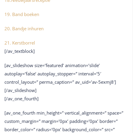
18.Nieuwjaarsreceptie
19. Band boeken
20. Bandje inhuren
21. Kerstborrel
[/av_textblock]
[av_slideshow size=’featured’ animation=’slide’
autoplay=’false’ autoplay_stopper=” interval=’5′
control_layout=” perma_caption=” av_uid=’av-5exmj8′]
[/av_slideshow]
[/av_one_fourth]
[av_one_fourth min_height=” vertical_alignment=” space=”
custom_margin=” margin=’0px’ padding=’0px’ border=”
border_color=” radius=’0px’ background_color=” src=”