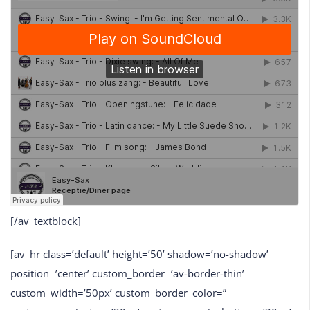
[/av_textblock]
[av_hr class=’default’ height=’50’ shadow=’no-shadow’
position=’center’ custom_border=’av-border-thin’
custom_width=’50px’ custom_border_color=”