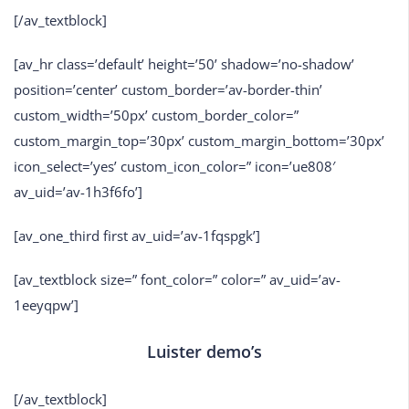
[/av_textblock]
[av_hr class=’default’ height=’50’ shadow=’no-shadow’
position=’center’ custom_border=’av-border-thin’
custom_width=’50px’ custom_border_color=”
custom_margin_top=’30px’ custom_margin_bottom=’30px’
icon_select=’yes’ custom_icon_color=” icon=’ue808′
av_uid=’av-1h3f6fo’]
[av_one_third first av_uid=’av-1fqspgk’]
[av_textblock size=” font_color=” color=” av_uid=’av-
1eeyqpw’]
Luister demo’s
[/av_textblock]