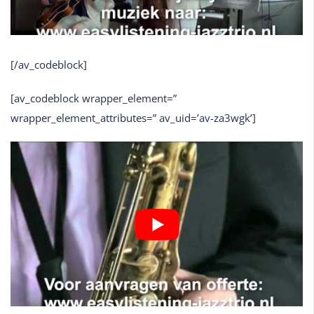
[/av_codeblock]
[av_codeblock wrapper_element=”
wrapper_element_attributes=” av_uid=’av-za3wgk’]