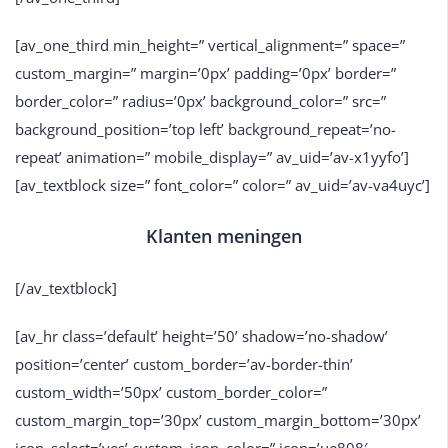
[av_one_third min_height=” vertical_alignment=” space=”
custom_margin=” margin=’0px’ padding=’0px’ border=”
border_color=” radius=’0px’ background_color=” src=”
background_position=’top left’ background_repeat=’no-
repeat’ animation=” mobile_display=” av_uid=’av-x1yyfo’]
[av_textblock size=” font_color=” color=” av_uid=’av-va4uyc’]
Klanten meningen
[/av_textblock]
[av_hr class=’default’ height=’50’ shadow=’no-shadow’
position=’center’ custom_border=’av-border-thin’
custom_width=’50px’ custom_border_color=”
custom_margin_top=’30px’ custom_margin_bottom=’30px’