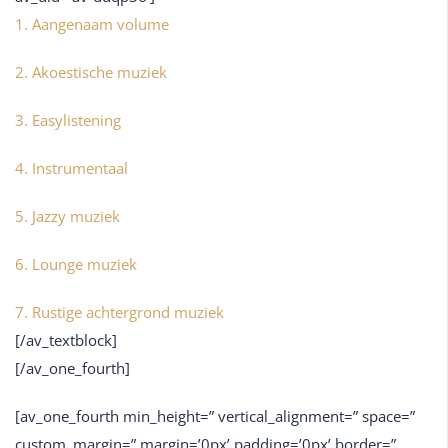
1. Aangenaam volume
2. Akoestische muziek
3. Easylistening
4. Instrumentaal
5. Jazzy muziek
6. Lounge muziek
7. Rustige achtergrond muziek
[/av_textblock]
[/av_one_fourth]
[av_one_fourth min_height=” vertical_alignment=” space=”
custom_margin=” margin=’0px’ padding=’0px’ border=”