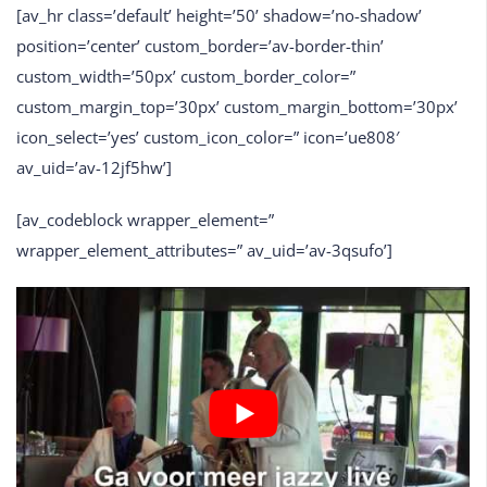
[av_hr class=’default’ height=’50’ shadow=’no-shadow’
position=’center’ custom_border=’av-border-thin’
custom_width=’50px’ custom_border_color=”
custom_margin_top=’30px’ custom_margin_bottom=’30px’
icon_select=’yes’ custom_icon_color=” icon=’ue808′
av_uid=’av-12jf5hw’]
[av_codeblock wrapper_element=”
wrapper_element_attributes=” av_uid=’av-3qsufo’]