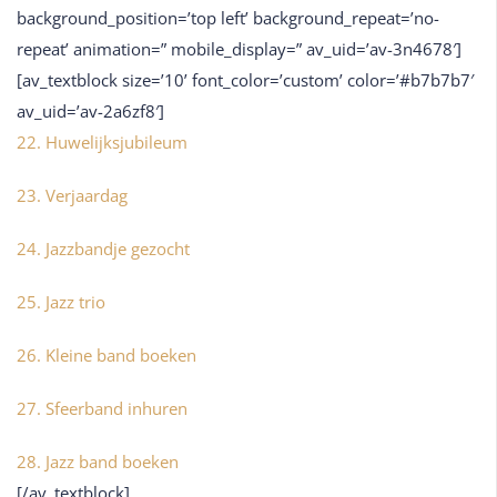
background_position=’top left’ background_repeat=’no-
repeat’ animation=” mobile_display=” av_uid=’av-3n4678′]
[av_textblock size=’10’ font_color=’custom’ color=’#b7b7b7′
av_uid=’av-2a6zf8′]
22. Huwelijksjubileum
23. Verjaardag
24. Jazzbandje gezocht
25. Jazz trio
26. Kleine band boeken
27. Sfeerband inhuren
28. Jazz band boeken
[/av_textblock]