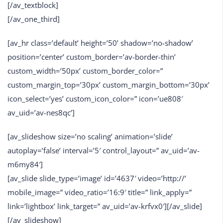
[/av_textblock]
[/av_one_third]
[av_hr class=’default’ height=’50’ shadow=’no-shadow’
position=’center’ custom_border=’av-border-thin’
custom_width=’50px’ custom_border_color=”
custom_margin_top=’30px’ custom_margin_bottom=’30px’
icon_select=’yes’ custom_icon_color=” icon=’ue808′
av_uid=’av-nes8qc’]
[av_slideshow size=’no scaling’ animation=’slide’
autoplay=’false’ interval=’5′ control_layout=” av_uid=’av-
m6my84′]
[av_slide slide_type=’image’ id=’4637′ video=’http://’
mobile_image=” video_ratio=’16:9′ title=” link_apply=”
link=’lightbox’ link_target=” av_uid=’av-krfvx0′][/av_slide]
[/av_slideshow]