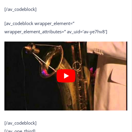
[/av_codeblock]
[av_codeblock wrapper_element=”
wrapper_element_attributes=” av_uid=’av-ye7hv8′]
[/av_codeblock]
[/av_one_third]