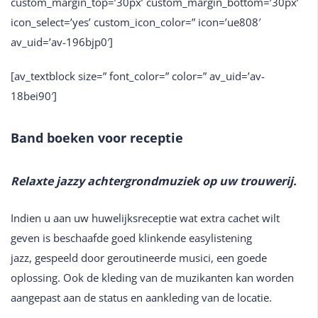
custom_margin_top=’30px’ custom_margin_bottom=’30px’
icon_select=’yes’ custom_icon_color=” icon=’ue808′
av_uid=’av-196bjp0′]
[av_textblock size=” font_color=” color=” av_uid=’av-
18bei90′]
Band boeken voor receptie
Relaxte jazzy achtergrondmuziek
op uw trouwerij.
Indien u aan uw huwelijksreceptie wat extra cachet wilt
geven is beschaafde goed klinkende easylistening
jazz, gespeeld door geroutineerde musici, een goede
oplossing. Ook de kleding van de muzikanten kan worden
aangepast aan de status en aankleding van de locatie.