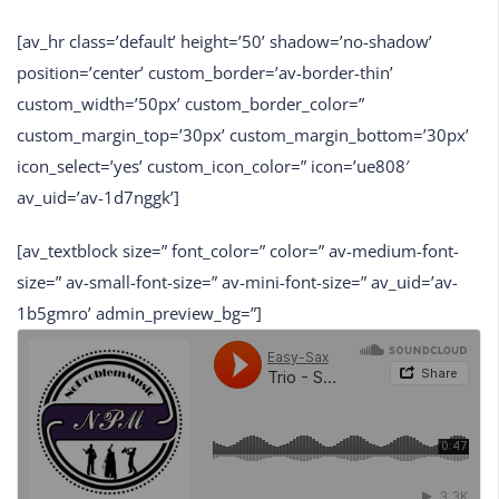
[av_hr class=’default’ height=’50’ shadow=’no-shadow’
position=’center’ custom_border=’av-border-thin’
custom_width=’50px’ custom_border_color=”
custom_margin_top=’30px’ custom_margin_bottom=’30px’
icon_select=’yes’ custom_icon_color=” icon=’ue808′
av_uid=’av-1d7nggk’]
[av_textblock size=” font_color=” color=” av-medium-font-
size=” av-small-font-size=” av-mini-font-size=” av_uid=’av-
1b5gmro’ admin_preview_bg=”]