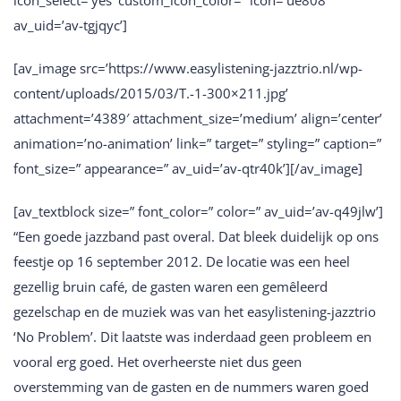
icon_select=’yes’ custom_icon_color=” icon=’ue808′
av_uid=’av-tgjqyc’]
[av_image src=’https://www.easylistening-jazztrio.nl/wp-
content/uploads/2015/03/T.-1-300×211.jpg’
attachment=’4389′ attachment_size=’medium’ align=’center’
animation=’no-animation’ link=” target=” styling=” caption=”
font_size=” appearance=” av_uid=’av-qtr40k’][/av_image]
[av_textblock size=” font_color=” color=” av_uid=’av-q49jlw’]
“Een goede jazzband past overal. Dat bleek duidelijk op ons
feestje op 16 september 2012. De locatie was een heel
gezellig bruin café, de gasten waren een gemêleerd
gezelschap en de muziek was van het easylistening-jazztrio
‘No Problem’. Dit laatste was inderdaad geen probleem en
vooral erg goed. Het overheerste niet dus geen
overstemming van de gasten en de nummers waren goed