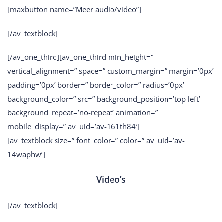
[maxbutton name=”Meer audio/video”]
[/av_textblock]
[/av_one_third][av_one_third min_height=”
vertical_alignment=” space=” custom_margin=” margin=’0px’
padding=’0px’ border=” border_color=” radius=’0px’
background_color=” src=” background_position=’top left’
background_repeat=’no-repeat’ animation=”
mobile_display=” av_uid=’av-161th84′]
[av_textblock size=” font_color=” color=” av_uid=’av-
14waphw’]
Video’s
[/av_textblock]