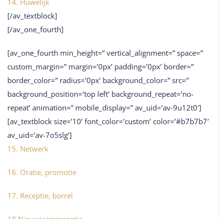
14. Huwelijk
[/av_textblock]
[/av_one_fourth]
[av_one_fourth min_height=” vertical_alignment=” space=”
custom_margin=” margin=’0px’ padding=’0px’ border=”
border_color=” radius=’0px’ background_color=” src=”
background_position=’top left’ background_repeat=’no-
repeat’ animation=” mobile_display=” av_uid=’av-9u12t0′]
[av_textblock size=’10’ font_color=’custom’ color=’#b7b7b7′
av_uid=’av-7o5slg’]
15. Netwerk
16. Oratie, promotie
17. Receptie, borrel