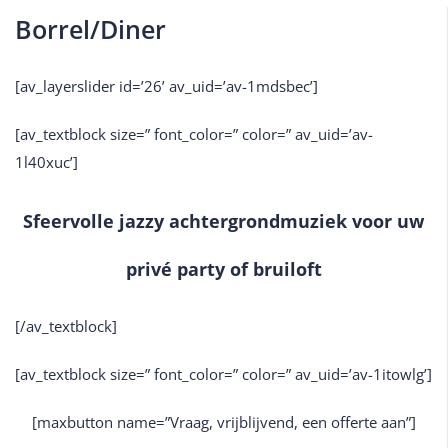
Borrel/Diner
[av_layerslider id=’26’ av_uid=’av-1mdsbec’]
[av_textblock size=” font_color=” color=” av_uid=’av-
1l40xuc’]
Sfeervolle jazzy achtergrondmuziek voor uw
privé party of bruiloft
[/av_textblock]
[av_textblock size=” font_color=” color=” av_uid=’av-1itowlg’]
[maxbutton name=”Vraag, vrijblijvend, een offerte aan”]